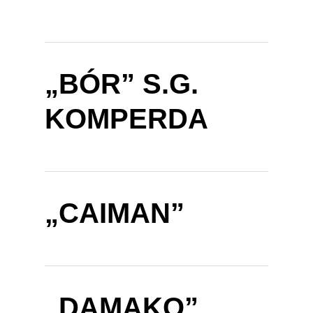
„BÓR” S.G.
KOMPERDA
„CAIMAN”
„DAMAKO”