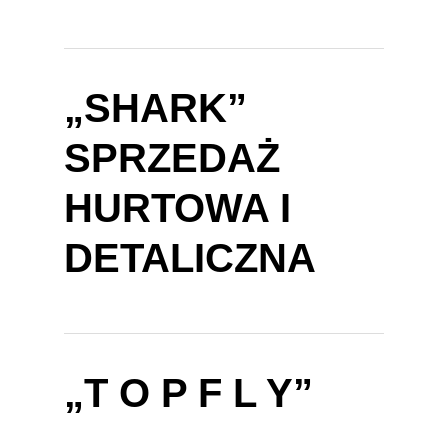
„SHARK”
SPRZEDAŻ
HURTOWA I
DETALICZNA
„T O P F L Y”